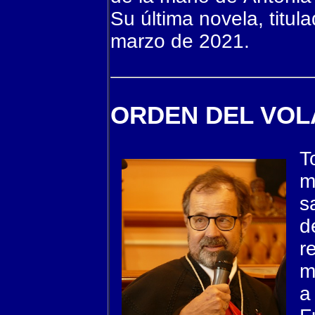
Su última novela, titul
marzo de 2021.
ORDEN DEL VOL
T
m
s
d
r
m
a